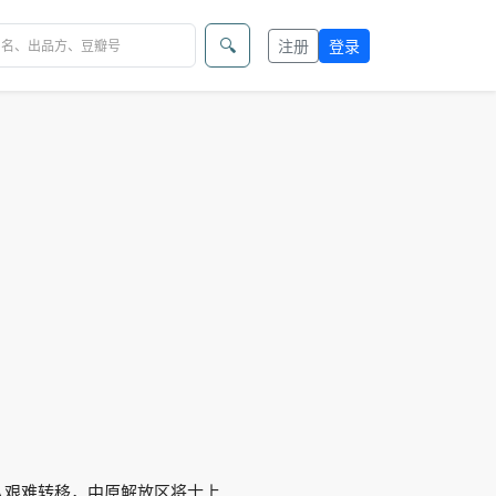
🔍
注册
登录
队艰难转移，中原解放区将士上