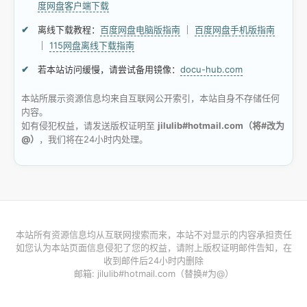
度网盘客户端下载
离线下载教程：
百度网盘电脑版指南
｜
百度网盘手机版指南
｜
115网盘离线下载指南
若本站访问缓慢，请尝试备用镜像：
docu-hub.com
本站所展示资源信息均来自互联网公开索引，本站自身不存储任何
内容。
如有侵犯权益，请发送版权证明至
jilulib#hotmail.com（将#改为
@）
，我们将在24小时内处理。
本站所有资源信息均从互联网搜索而来，本站不对显示的内容承担责任
如您认为本站页面信息侵犯了您的权益，请附上版权证明邮件告知，在
收到邮件后24小时内删除
邮箱: jilulib#hotmail.com（替换#为@）