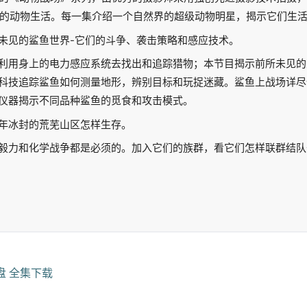
未见的动物生活。每一集介绍一个自然界的超级动物明星，揭示它们生
未见的鲨鱼世界-它们的斗争、袭击策略和感应技术。
利用身上的电力感应系统去找出和追踪猎物；本节目揭示前所未见的
科技追踪鲨鱼如何测量地形，辨别目标和玩捉迷藏。鲨鱼上战场详尽
仪器揭示不同品种鲨鱼的觅食和攻击模式。
年冰封的荒芜山区怎样生存。
毅力和化学战争都是必须的。加入它们的族群，看它们怎样联群结队
盘 全集下载