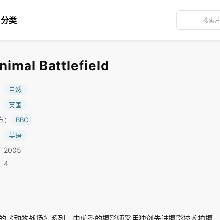
分类
al Battlefield
：
自然
：
英国
方：
BBC
：
英语
2005
：4
出的《动物战场》系列，由优秀的摄影师采用独创先进摄影技术拍摄