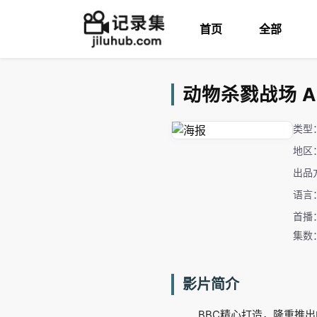
首页
全部
动物杀戮战场 Anim
类型
地区
出品
语言
首播：
集数
影片简介
BBC精心打造，隆重推