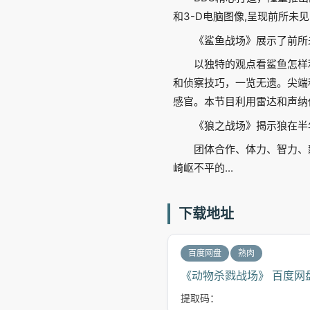
和3-D电脑图像,呈现前所
《鲨鱼战场》展示了前所
以独特的观点看鲨鱼怎样
和侦察技巧，一览无遗。尖端
感官。本节目利用雷达和声纳
《狼之战场》揭示狼在半
团体合作、体力、智力、
崎岖不平的...
下载地址
百度网盘
熟肉
《动物杀戮战场》 百度网
提取码：