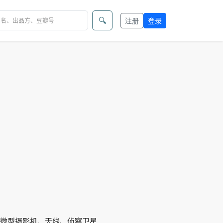
🔍
注册
登录
，微型摄影机、天线、侦察卫星