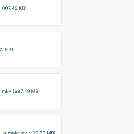
1007.49 KB)
2 KB)
mkv (697.49 MB)
sample.mkv (16.83 MB)