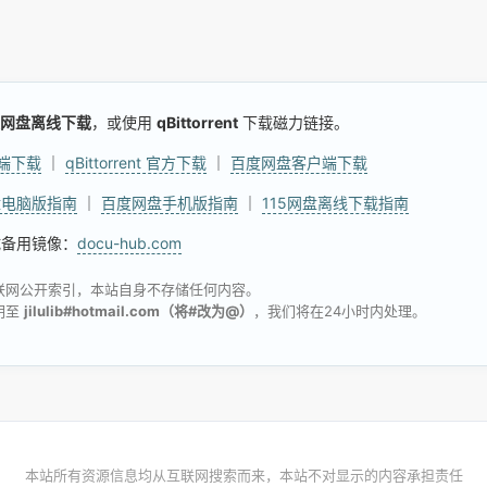
网盘离线下载
，或使用
qBittorrent
下载磁力链接。
户端下载
｜
qBittorrent 官方下载
｜
百度网盘客户端下载
盘电脑版指南
｜
百度网盘手机版指南
｜
115网盘离线下载指南
试备用镜像：
docu-hub.com
联网公开索引，本站自身不存储任何内容。
明至
jilulib#hotmail.com（将#改为@）
，我们将在24小时内处理。
本站所有资源信息均从互联网搜索而来，本站不对显示的内容承担责任