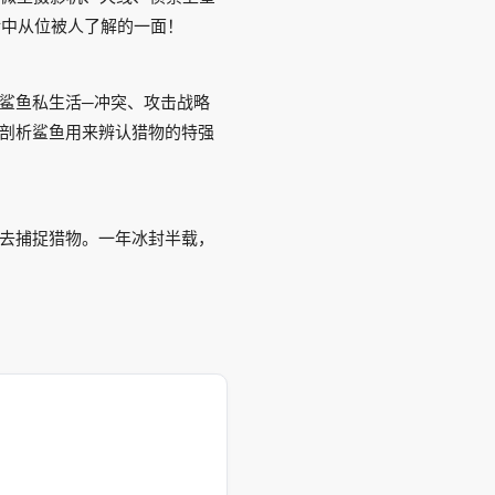
活中从位被人了解的一面！
鲨鱼私生活─冲突、攻击战略
剖析鲨鱼用来辨认猎物的特强
去捕捉猎物。一年冰封半载，