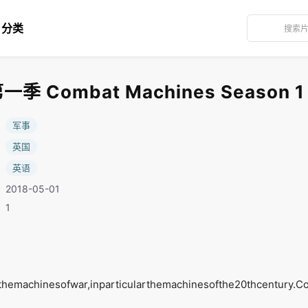
分类
 Combat Machines Season 1
：
军事
：
英国
：
英语
2018-05-01
：1
hemachinesofwar,inparticularthemachinesofthe20thcentury.Co