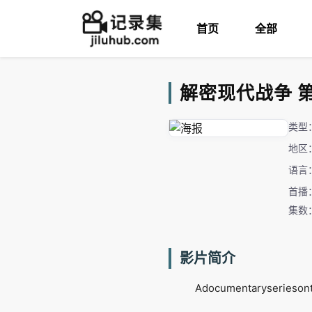
首页
全部
解密现代战争 第一季
类型
地区
语言
首播：
集数
影片简介
Adocumentaryseriesont