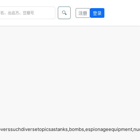
🔍
注册
登录
verssuchdiversetopicsastanks,bombs,espionageequipment,nuc