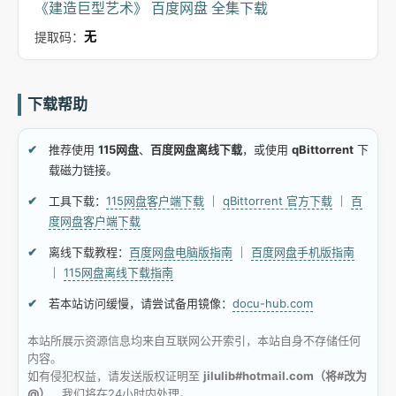
《建造巨型艺术》 百度网盘 全集下载
提取码：
无
下载帮助
推荐使用
115网盘
、
百度网盘离线下载
，或使用
qBittorrent
下
载磁力链接。
工具下载：
115网盘客户端下载
｜
qBittorrent 官方下载
｜
百
度网盘客户端下载
离线下载教程：
百度网盘电脑版指南
｜
百度网盘手机版指南
｜
115网盘离线下载指南
若本站访问缓慢，请尝试备用镜像：
docu-hub.com
本站所展示资源信息均来自互联网公开索引，本站自身不存储任何
内容。
如有侵犯权益，请发送版权证明至
jilulib#hotmail.com（将#改为
@）
，我们将在24小时内处理。