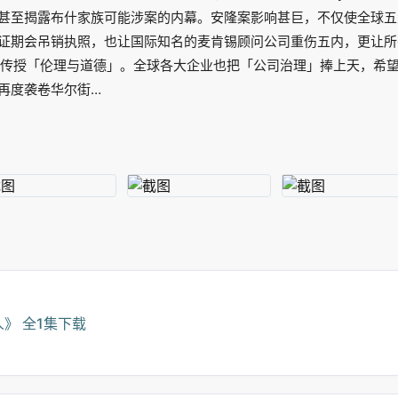
甚至揭露布什家族可能涉案的内幕。安隆案影响甚巨，不仅使全球五
LLP)被美国证期会吊销执照，也让国际知名的麦肯锡顾问公司重伤五内，更
生传授「伦理与道德」。全球各大企业也把「公司治理」捧上天，希
再度袭卷华尔街…
》 全1集下载