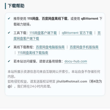
下载帮助
推荐使用
115网盘
、
百度网盘离线下载
，或使用
qBittorrent
下
载磁力链接。
工具下载：
115网盘客户端下载
｜
qBittorrent 官方下载
｜
百
度网盘客户端下载
离线下载教程：
百度网盘电脑版指南
｜
百度网盘手机版指南
｜
115网盘离线下载指南
若本站访问缓慢，请尝试备用镜像：
docu-hub.com
本站所展示资源信息均来自互联网公开索引，本站自身不存储任何
内容。
如有侵犯权益，请发送版权证明至
jilulib#hotmail.com（将#改为
@）
，我们将在24小时内处理。