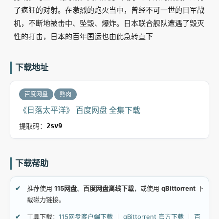
了疯狂的对射。在激烈的炮火当中，曾经不可一世的日军战
机，不断地被击中、坠毁、爆炸。日本联合舰队遭遇了毁灭
性的打击，日本的百年国运也由此急转直下
下载地址
百度网盘
熟肉
《日落太平洋》 百度网盘 全集下载
提取码：
2sv9
下载帮助
推荐使用
115网盘
、
百度网盘离线下载
，或使用
qBittorrent
下
载磁力链接。
工具下载：
115网盘客户端下载
｜
qBittorrent 官方下载
｜
百