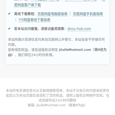
度网盘客户端下载
离线下载教程：
百度网盘电脑版指南
｜
百度网盘手机版指南
｜
115网盘离线下载指南
若本站访问缓慢，请尝试备用镜像：
docu-hub.com
本站所展示资源信息均来自互联网公开索引，本站自身不存储任何
内容。
如有侵犯权益，请发送版权证明至
jilulib#hotmail.com（将#改为
@）
，我们将在24小时内处理。
本站所有资源信息均从互联网搜索而来，本站不对显示的内容承担责任
如您认为本站页面信息侵犯了您的权益，请附上版权证明邮件告知，在
收到邮件后24小时内删除
邮箱: jilulib#hotmail.com（替换#为@）