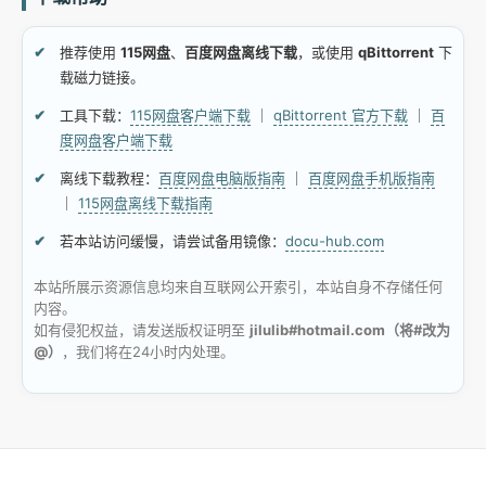
推荐使用
115网盘
、
百度网盘离线下载
，或使用
qBittorrent
下
载磁力链接。
工具下载：
115网盘客户端下载
｜
qBittorrent 官方下载
｜
百
度网盘客户端下载
离线下载教程：
百度网盘电脑版指南
｜
百度网盘手机版指南
｜
115网盘离线下载指南
若本站访问缓慢，请尝试备用镜像：
docu-hub.com
本站所展示资源信息均来自互联网公开索引，本站自身不存储任何
内容。
如有侵犯权益，请发送版权证明至
jilulib#hotmail.com（将#改为
@）
，我们将在24小时内处理。