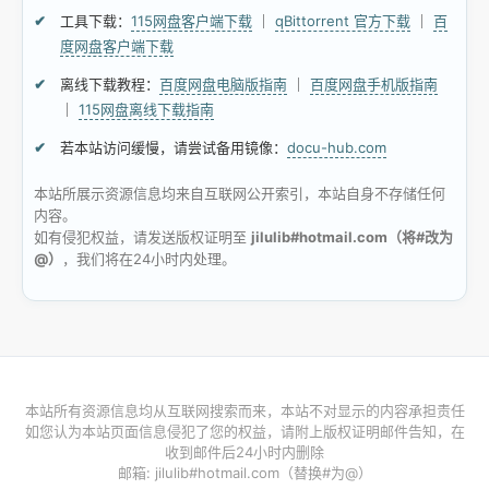
工具下载：
115网盘客户端下载
｜
qBittorrent 官方下载
｜
百
度网盘客户端下载
离线下载教程：
百度网盘电脑版指南
｜
百度网盘手机版指南
｜
115网盘离线下载指南
若本站访问缓慢，请尝试备用镜像：
docu-hub.com
本站所展示资源信息均来自互联网公开索引，本站自身不存储任何
内容。
如有侵犯权益，请发送版权证明至
jilulib#hotmail.com（将#改为
@）
，我们将在24小时内处理。
本站所有资源信息均从互联网搜索而来，本站不对显示的内容承担责任
如您认为本站页面信息侵犯了您的权益，请附上版权证明邮件告知，在
收到邮件后24小时内删除
邮箱: jilulib#hotmail.com（替换#为@）