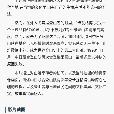
卡瓦格博是藏传佛教的八大神山之首,是藏传佛教的朝
拜圣地,在当地的文化里,山有自己的生命,有着不能染指的圣
洁。
然而，在外人尤其是登山者的眼里，“卡瓦格博”只是一
个不过只有6740米，几乎不被列如专业级登山者清单的高
度。然而，就是为了征服这个高度，1991年1月3日中日登
山队在攀登卡瓦格博峰时遭遇雪崩，17名队员无一生还，山
难震惊中外，成为世界登山史上的第二大山难。1996年11
月，中日联合登山队再次攀登梅里雪山，最后还是以神秘的
原因失败。
本片通过对山难幸存者的访问，以及当时拍摄的珍贵影
像画面，讲述中日联合登山队两次攀登卡瓦格博雪峰惊心动
魄的过程，以及登山者与当地藏民之间的文化差异、文化冲
突，故事真实而感人。
影片截图