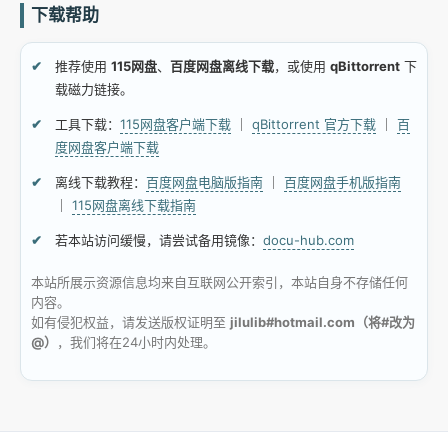
下载帮助
推荐使用
115网盘
、
百度网盘离线下载
，或使用
qBittorrent
下
载磁力链接。
工具下载：
115网盘客户端下载
｜
qBittorrent 官方下载
｜
百
度网盘客户端下载
离线下载教程：
百度网盘电脑版指南
｜
百度网盘手机版指南
｜
115网盘离线下载指南
若本站访问缓慢，请尝试备用镜像：
docu-hub.com
本站所展示资源信息均来自互联网公开索引，本站自身不存储任何
内容。
如有侵犯权益，请发送版权证明至
jilulib#hotmail.com（将#改为
@）
，我们将在24小时内处理。