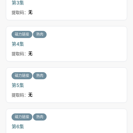
第3集
提取码：
无
磁力链接
熟肉
第4集
提取码：
无
磁力链接
熟肉
第5集
提取码：
无
磁力链接
熟肉
第6集