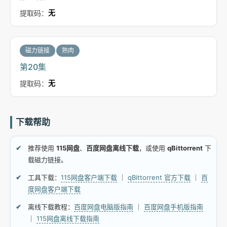
提取码：
无
磁力链接
熟肉
第20集
提取码：
无
下载帮助
推荐使用
115网盘
、
百度网盘离线下载
，或使用
qBittorrent
下
载磁力链接。
工具下载：
115网盘客户端下载
｜
qBittorrent 官方下载
｜
百
度网盘客户端下载
离线下载教程：
百度网盘电脑版指南
｜
百度网盘手机版指南
｜
115网盘离线下载指南