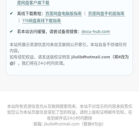
度网盘客户端下载
离线下载教程：
百度网盘电脑版指南
｜
百度网盘手机版指南
｜
115网盘离线下载指南
若本站访问缓慢，请尝试备用镜像：
docu-hub.com
本站所展示资源信息均来自互联网公开索引，本站自身不存储任何
内容。
如有侵犯权益，请发送版权证明至
jilulib#hotmail.com（将#改为
@）
，我们将在24小时内处理。
本站所有资源信息均从互联网搜索而来，本站不对显示的内容承担责任
如您认为本站页面信息侵犯了您的权益，请附上版权证明邮件告知，在
收到邮件后24小时内删除
邮箱: jilulib#hotmail.com（替换#为@）