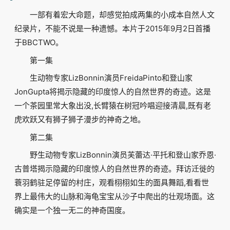
一部有着宏大命题，却感觉拍成两集的小成本自然人文
纪录片，不能不说是一种遗憾。本片于2015年9月2日首播
于BBCTWO。
第一集
生动物专家LizBonnin演员FreidaPinto和登山家
JonGupta将揭示隐藏的印度惊人的自然世界的奇迹。这是
一个茶园里常大象出没,长臂猿在树冠吟唱迎接清晨,既有老
虎欢跃又有狮子狮子漫步的神奇之地。
第二集
野生动物专家LizBonnin演员芙蕾达·平托和登山家乔恩·
古普塔揭示隐藏的印度惊人的自然世界的奇迹。拜访迁徙的
蓑羽鹤驻足停留的村庄，观看栩栩如生的面具舞蹈,看看世
界上最伟大的山脉和海龟宝宝从沙子中爬出的壮观场面。这
确实是一个独一无二的神奇国度。