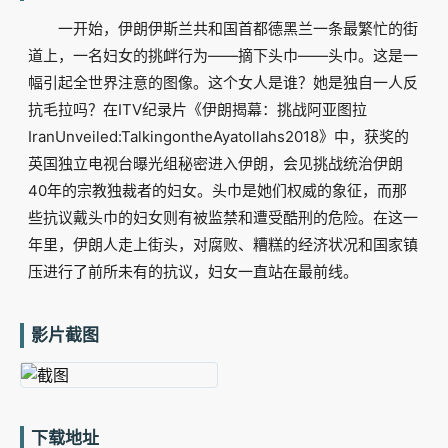
一开始，伊朗伊斯兰共和国首都德黑兰一条最繁忙的街
道上，一名妇女的挑衅行为——摘下头巾——头巾。这是一
幅引起全世界注意的图像。这个女人是谁？她是独自一人反
抗毛拉吗？在ITV纪录片《伊朗揭幕：挑战阿亚图拉
IranUnveiled:TalkingontheAyatollahs2018》中，获奖的
英国独立电视台曝光组秘密进入伊朗，会见挑战统治伊朗
40年的宗教独裁者的妇女。头巾是她们权威的象征，而那
些抗议戴头巾的妇女则有被监禁和遭受酷刑的危险。在这一
年里，伊朗人走上街头，对腐败、糟糕的经济状况和国家镇
压进行了前所未有的抗议，妇女一直站在最前线。
影片截图
下载地址