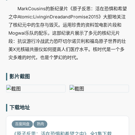
MarkCousins的新纪录片《原子反思：活在恐惧和希望
之中Atomic:LivinginDreadandPromise2015》大胆地关注
了核纪元中的生存与毁灭。运用珍贵的资料馆电影片段和
Mogwai乐队的配乐，这部纪录片展示了多元的核纪元片
段：抗议游行冷战武力恐吓切尔诺贝利和福岛原子世界的壮
美X光核磁共振仪如何提高人们医疗水平。核时代是一个多
灾多难的时代，也是个梦幻的时代。
影片截图
下载地址
百度网盘
熟肉
《原子反思：活在恐惧和希望之中》 全1集下载