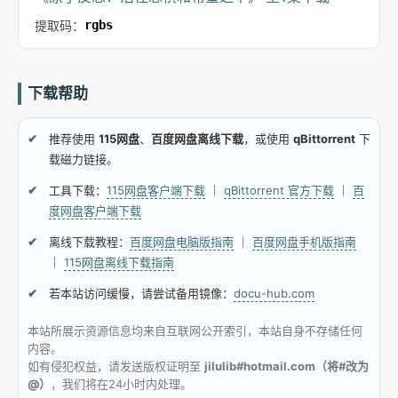
提取码：
rgbs
下载帮助
推荐使用
115网盘
、
百度网盘离线下载
，或使用
qBittorrent
下
载磁力链接。
工具下载：
115网盘客户端下载
｜
qBittorrent 官方下载
｜
百
度网盘客户端下载
离线下载教程：
百度网盘电脑版指南
｜
百度网盘手机版指南
｜
115网盘离线下载指南
若本站访问缓慢，请尝试备用镜像：
docu-hub.com
本站所展示资源信息均来自互联网公开索引，本站自身不存储任何
内容。
如有侵犯权益，请发送版权证明至
jilulib#hotmail.com（将#改为
@）
，我们将在24小时内处理。