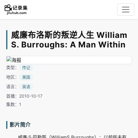
威廉布洛斯的叛逆人生 William
S. Burroughs: A Man Within
类型：
传记
地区：
美国
语言：
英语
首播：2010-10-17
集数：1
影片简介
威廉·S·巴勒斯（WilliamS.Burroughs）：以前所未有