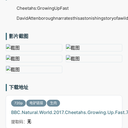
Cheetahs:GrowingUpFast
DavidAttenboroughnarratesthisastonishingstoryofawil
影片截图
下载地址
720p
电驴链接
生肉
BBC.Natural.World.2017.Cheetahs.Growing.Up.Fas
提取码：
无