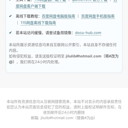
度网盘客户端下载
离线下载教程：
百度网盘电脑版指南
｜
百度网盘手机版指南
｜
115网盘离线下载指南
若本站访问缓慢，请尝试备用镜像：
docu-hub.com
本站所展示资源信息均来自互联网公开索引，本站自身不存储任何
内容。
如有侵犯权益，请发送版权证明至
jilulib#hotmail.com（将#改为
@）
，我们将在24小时内处理。
本站所有资源信息均从互联网搜索而来，本站不对显示的内容承担责任
如您认为本站页面信息侵犯了您的权益，请附上版权证明邮件告知，在
收到邮件后24小时内删除
邮箱: jilulib#hotmail.com（替换#为@）