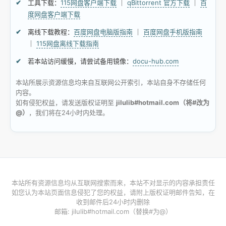
工具下载：
115网盘客户端下载
｜
qBittorrent 官方下载
｜
百
度网盘客户端下载
离线下载教程：
百度网盘电脑版指南
｜
百度网盘手机版指南
｜
115网盘离线下载指南
若本站访问缓慢，请尝试备用镜像：
docu-hub.com
本站所展示资源信息均来自互联网公开索引，本站自身不存储任何
内容。
如有侵犯权益，请发送版权证明至
jilulib#hotmail.com（将#改为
@）
，我们将在24小时内处理。
本站所有资源信息均从互联网搜索而来，本站不对显示的内容承担责任
如您认为本站页面信息侵犯了您的权益，请附上版权证明邮件告知，在
收到邮件后24小时内删除
邮箱: jilulib#hotmail.com（替换#为@）