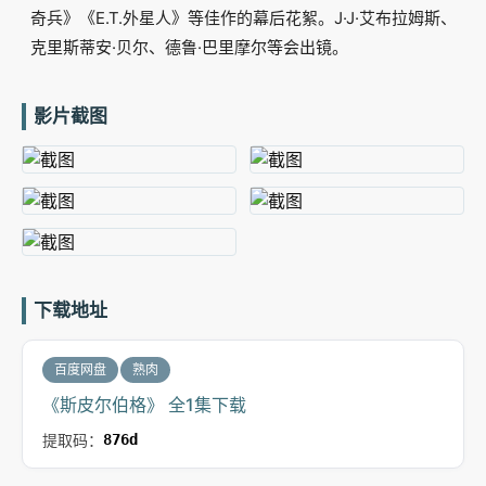
奇兵》《E.T.外星人》等佳作的幕后花絮。J·J·艾布拉姆斯、
克里斯蒂安·贝尔、德鲁·巴里摩尔等会出镜。
影片截图
下载地址
百度网盘
熟肉
《斯皮尔伯格》 全1集下载
提取码：
876d