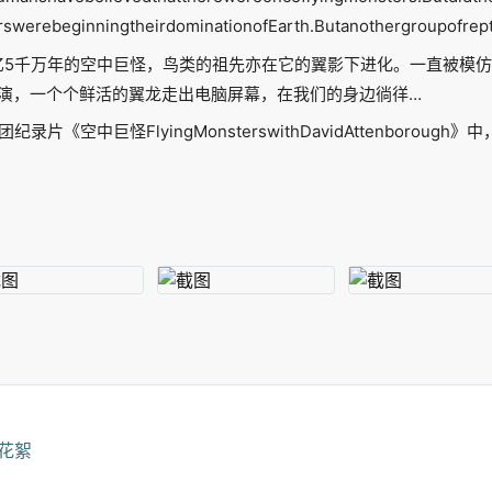
rswerebeginningtheirdominationofEarth.Butanothergroupofrept
亿5千万年的空中巨怪，鸟类的祖先亦在它的翼影下进化。一直被模
演，一个个鲜活的翼龙走出电脑屏幕，在我们的身边徜徉…
录片《空中巨怪FlyingMonsterswithDavidAttenborou
附花絮