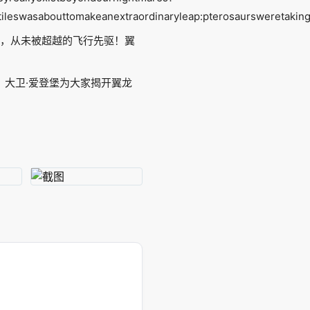
ileswasabouttomakeanextraordinaryleap:pterosaursweretaking
仿，从未被超越的飞行先驱！翼
gh》中，大卫·爱登堡为大家揭开翼龙