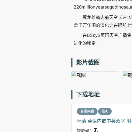
220millionyearsagodinosau
翼龙雄霸史前天空长达1
龙千万年间的演化史在眼前上
在BSkyB英国天空广播集团纪
进化的秘密！
影片截图
下载地址
百度网盘
熟肉
标清 英语内嵌中英双字 
提取码：
无