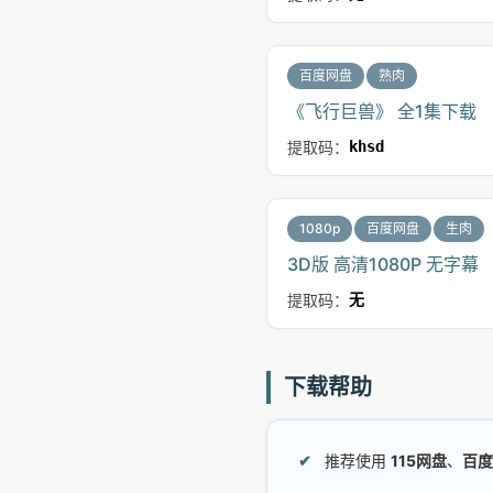
百度网盘
熟肉
《飞行巨兽》 全1集下载
提取码：
khsd
1080p
百度网盘
生肉
3D版 高清1080P 无字幕
提取码：
无
下载帮助
推荐使用
115网盘
、
百度