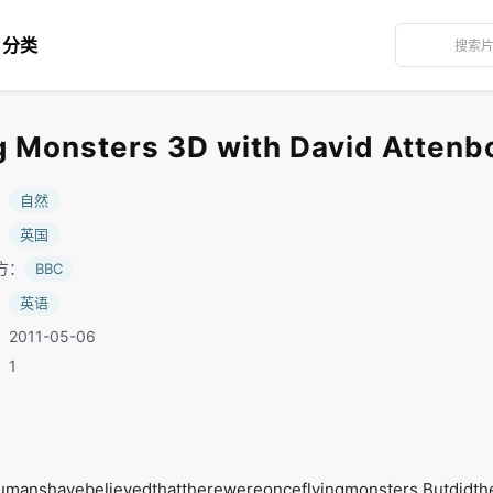
分类
Monsters 3D with David Attenb
：
自然
：
英国
方：
BBC
：
英语
2011-05-06
：1
umanshavebelievedthattherewereonceflyingmonsters.Butdidth