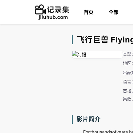
首页
全部
飞行巨兽 Flying 
类型
地区
出品
语言
首播：
集数
影片简介
Forthousandsofyears,h