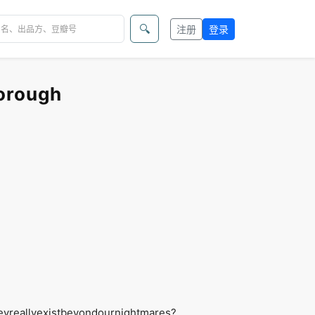
🔍
注册
登录
orough
eyreallyexistbeyondournightmares?