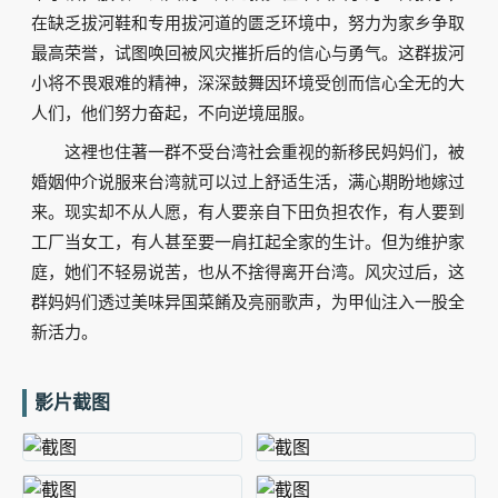
在缺乏拔河鞋和专用拔河道的匮乏环境中，努力为家乡争取
最高荣誉，试图唤回被风灾摧折后的信心与勇气。这群拔河
小将不畏艰难的精神，深深鼓舞因环境受创而信心全无的大
人们，他们努力奋起，不向逆境屈服。
这裡也住著一群不受台湾社会重视的新移民妈妈们，被
婚姻仲介说服来台湾就可以过上舒适生活，满心期盼地嫁过
来。现实却不从人愿，有人要亲自下田负担农作，有人要到
工厂当女工，有人甚至要一肩扛起全家的生计。但为维护家
庭，她们不轻易说苦，也从不捨得离开台湾。风灾过后，这
群妈妈们透过美味异国菜餚及亮丽歌声，为甲仙注入一股全
新活力。
影片截图