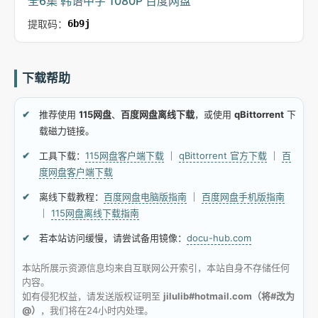
全6集 韩语中字 1080P 百度网盘
提取码：
6b9j
下载帮助
推荐使用
115网盘
、
百度网盘离线下载
，或使用
qBittorrent
下
载磁力链接。
工具下载：
115网盘客户端下载
｜
qBittorrent 官方下载
｜
百
度网盘客户端下载
离线下载教程：
百度网盘电脑版指南
｜
百度网盘手机版指南
｜
115网盘离线下载指南
若本站访问缓慢，请尝试备用镜像：
docu-hub.com
本站所展示资源信息均来自互联网公开索引，本站自身不存储任何
内容。
如有侵犯权益，请发送版权证明至
jilulib#hotmail.com（将#改为
@）
，我们将在24小时内处理。