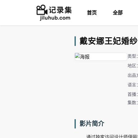
首页
全部
戴安娜王妃婚纱的秘密 
类型
地区
出品
语言
首播：
集数
影片简介
通过独家访问设计师伊丽莎