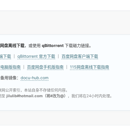
网盘离线下载
，或使用
qBittorrent
下载磁力链接。
户端下载
｜
qBittorrent 官方下载
｜
百度网盘客户端下载
盘电脑版指南
｜
百度网盘手机版指南
｜
115网盘离线下载指南
试备用镜像：
docu-hub.com
联网公开索引，本站自身不存储任何内容。
明至
jilulib#hotmail.com（将#改为@）
，我们将在24小时内处理。