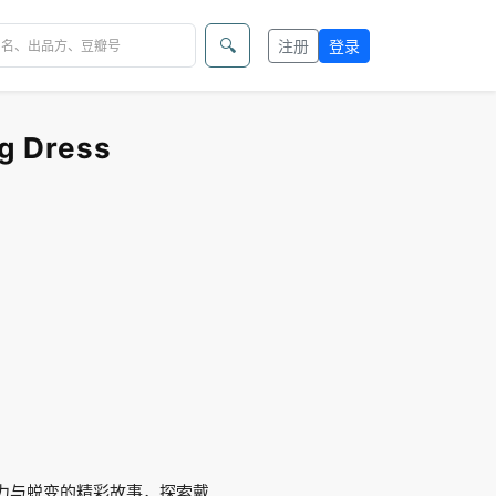
🔍
注册
登录
 Dress
、魅力与蜕变的精彩故事，探索戴