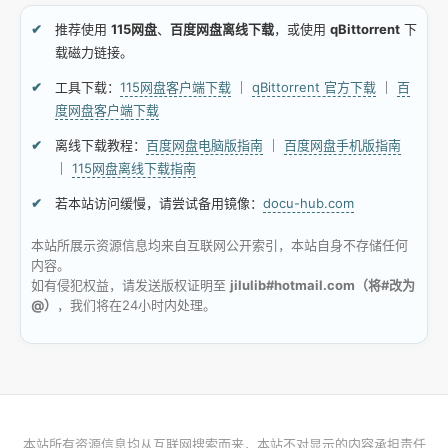
推荐使用
115网盘
、
百度网盘离线下载
，或使用
qBittorrent
下
载磁力链接。
工具下载：
115网盘客户端下载
｜
qBittorrent 官方下载
｜
百
度网盘客户端下载
离线下载教程：
百度网盘电脑版指南
｜
百度网盘手机版指南
｜
115网盘离线下载指南
若本站访问缓慢，请尝试备用镜像：
docu-hub.com
本站所展示资源信息均来自互联网公开索引，本站自身不存储任何
内容。
如有侵犯权益，请发送版权证明至
jilulib#hotmail.com（将#改为
@）
，我们将在24小时内处理。
本站所有资源信息均从互联网搜索而来，本站不对显示的内容承担责任