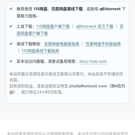
推荐使用
115网盘
、
百度网盘离线下载
，或使用
qBittorrent
下
载磁力链接。
工具下载：
115网盘客户端下载
｜
qBittorrent 官方下载
｜
百
度网盘客户端下载
离线下载教程：
百度网盘电脑版指南
｜
百度网盘手机版指南
｜
115网盘离线下载指南
若本站访问缓慢，请尝试备用镜像：
docu-hub.com
本站所展示资源信息均来自互联网公开索引，本站自身不存储任何
内容。
如有侵犯权益，请发送版权证明至
jilulib#hotmail.com（将#改为
@）
，我们将在24小时内处理。
本站所有资源信息均从互联网搜索而来，本站不对显示的内容承担责任