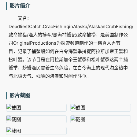
影片简介
又名：
DeadliestCatch:CrabFishinginAlaska/AlaskanCrabFishing/
致命捕猎/渔人的搏斗/恶海捕蟹记/致命捕捞；是美国制作公
司OriginalProductions为探索频道制作的一档真人秀节
目，记录了捕蟹船如何在白令海蟹季捕捉阿拉斯加帝王蟹和
松叶蟹。该节目是在阿拉斯加帝王蟹季和松叶蟹季这两个捕
蟹季，螃蟹渔民冒着生命危险，在白令海上的现代淘金热中
与北极天气、残酷的海浪和时间作斗争。
影片截图