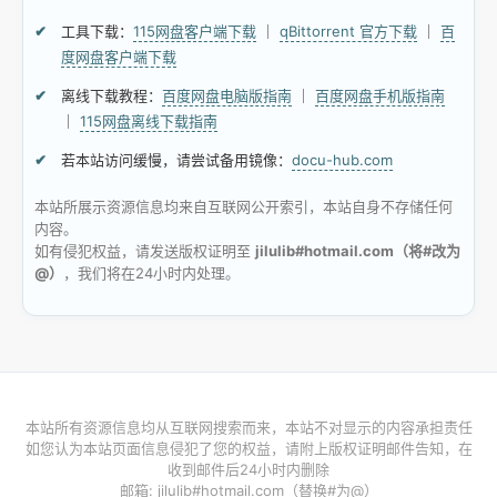
工具下载：
115网盘客户端下载
｜
qBittorrent 官方下载
｜
百
度网盘客户端下载
离线下载教程：
百度网盘电脑版指南
｜
百度网盘手机版指南
｜
115网盘离线下载指南
若本站访问缓慢，请尝试备用镜像：
docu-hub.com
本站所展示资源信息均来自互联网公开索引，本站自身不存储任何
内容。
如有侵犯权益，请发送版权证明至
jilulib#hotmail.com（将#改为
@）
，我们将在24小时内处理。
本站所有资源信息均从互联网搜索而来，本站不对显示的内容承担责任
如您认为本站页面信息侵犯了您的权益，请附上版权证明邮件告知，在
收到邮件后24小时内删除
邮箱: jilulib#hotmail.com（替换#为@）