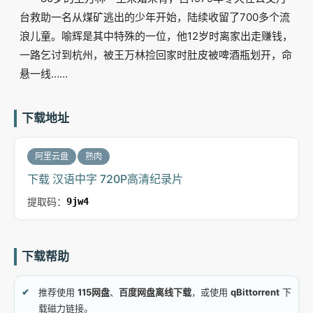
台救助一名从煤矿逃出的少年开始，陆续收留了700多个流
浪儿童。喻辉是其中特殊的一位，他12岁时离家出走赚钱，
一路乞讨到杭州，被王万林捡回家时肚皮被啤酒瓶划开，命
悬一线……
下载地址
阿里云盘
熟肉
下载 汉语中字 720P高清纪录片
提取码：
9jw4
下载帮助
推荐使用
115网盘
、
百度网盘离线下载
，或使用
qBittorrent
下
载磁力链接。