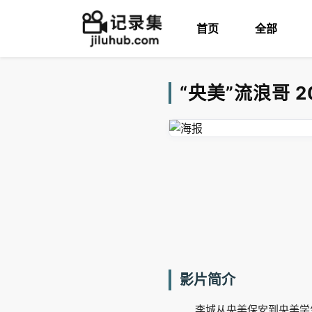
首页
全部
“央美”流浪哥 2
影片简介
李城从央美保安到央美学