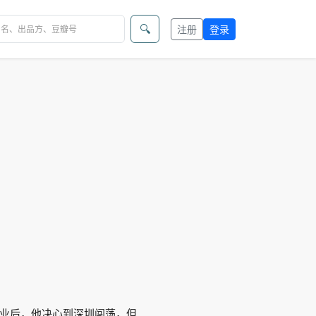
🔍
注册
登录
业后，他决心到深圳闯荡，但