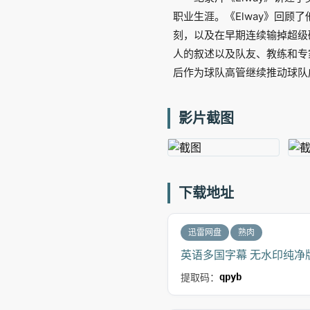
职业生涯。《Elway》回顾了
刻，以及在早期连续输掉超级
人的叙述以及队友、教练和专
后作为球队高管继续推动球队
影片截图
下载地址
迅雷网盘
熟肉
英语多国字幕 无水印纯净版 
提取码：
qpyb