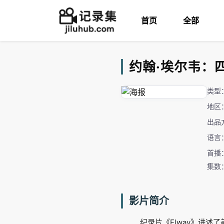
首页
全部
约翰·埃尔韦：四
类型
地区
出品
语言
首播：
集数
影片简介
纪录片《Elway》讲述