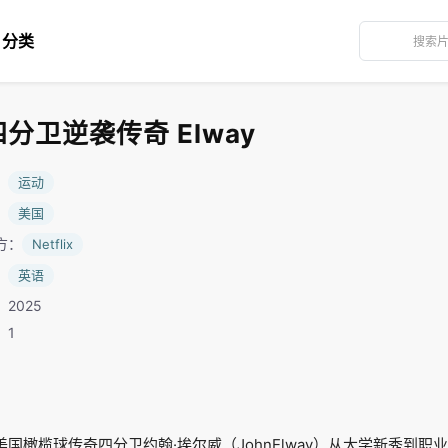
分类
分卫逆袭传奇 Elway
：
运动
：
美国
方：
Netflix
：
英语
2025
：1
了美国橄榄球传奇四分卫约翰·埃尔威（JohnElway）从大学新秀到