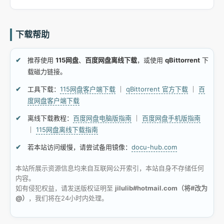
下载帮助
推荐使用
115网盘
、
百度网盘离线下载
，或使用
qBittorrent
下
载磁力链接。
工具下载：
115网盘客户端下载
｜
qBittorrent 官方下载
｜
百
度网盘客户端下载
离线下载教程：
百度网盘电脑版指南
｜
百度网盘手机版指南
｜
115网盘离线下载指南
若本站访问缓慢，请尝试备用镜像：
docu-hub.com
本站所展示资源信息均来自互联网公开索引，本站自身不存储任何
内容。
如有侵犯权益，请发送版权证明至
jilulib#hotmail.com（将#改为
@）
，我们将在24小时内处理。