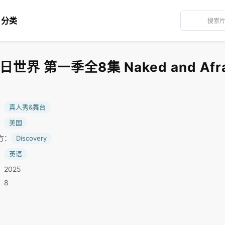
分类
界 第一季全8集 Naked and Afra
：
真人秀&舞台
：
美国
方：
Discovery
：
英语
2025
：8