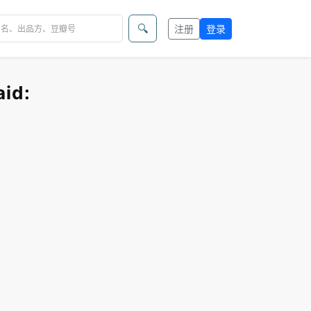
🔍
注册
登录
id: