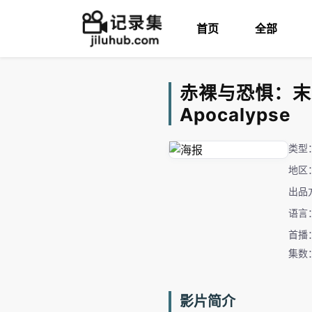
首页
全部
赤裸与恐惧：末日世
Apocalypse
类型
地区
出品
语言
首播：
集数
影片简介