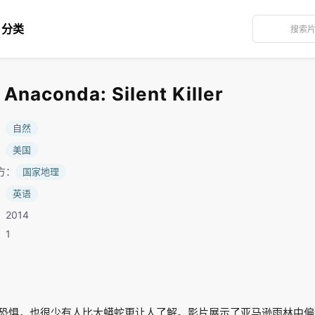
分类
conda: Silent Killer
：
自然
：
美国
方：
国家地理
：
英语
2014
：1
恐惧，也很少有人比大蟒蛇更让人了解。影片展示了亚马逊雨林中偏