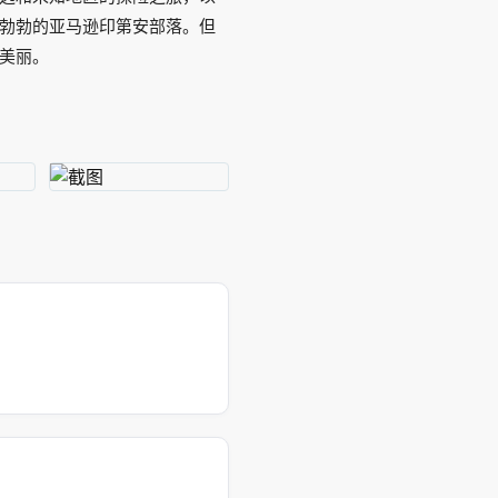
勃勃的亚马逊印第安部落。但
美丽。