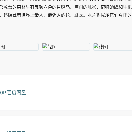
郁葱葱的森林里有五颜六色的巨嘴鸟、喧闹的吼猴、奇特的貘和生机
，还隐藏着世界上最大、最强大的蛇：蟒蛇。本片将揭示它们真正的
60P 百度网盘