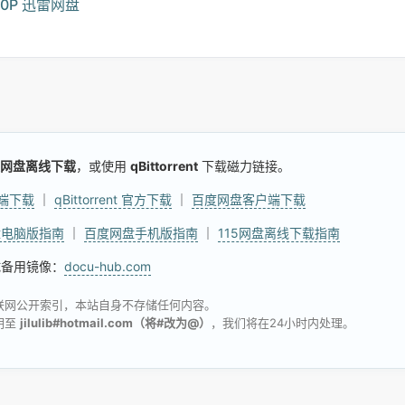
60P 迅雷网盘
网盘离线下载
，或使用
qBittorrent
下载磁力链接。
户端下载
｜
qBittorrent 官方下载
｜
百度网盘客户端下载
盘电脑版指南
｜
百度网盘手机版指南
｜
115网盘离线下载指南
试备用镜像：
docu-hub.com
联网公开索引，本站自身不存储任何内容。
明至
jilulib#hotmail.com（将#改为@）
，我们将在24小时内处理。