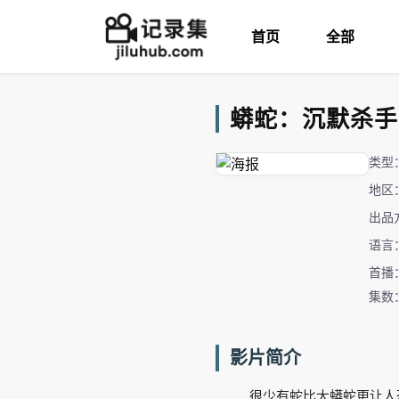
首页
全部
蟒蛇：沉默杀手 Ana
类型
地区
出品
语言
首播：
集数
影片简介
很少有蛇比大蟒蛇更让人