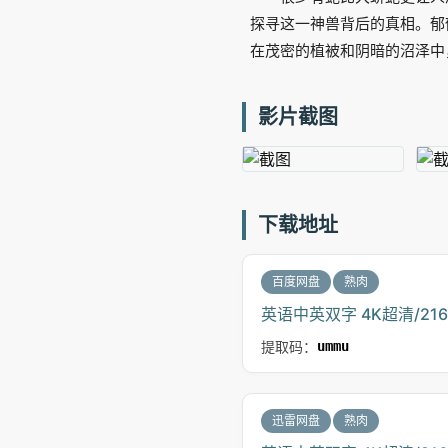
探寻这一神兽背后的真相。郁
在茂密的植被和阴暗的沼泽中
影片截图
下载地址
百度网盘
熟肉
英语中英双字 4K超清/21
提取码：
ummu
迅雷网盘
熟肉