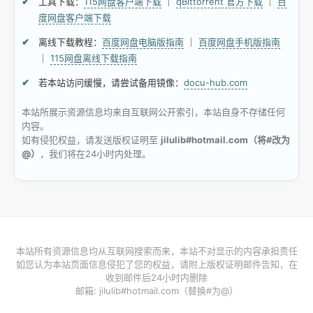
工具下载：
115网盘客户端下载
｜
qBittorrent 官方下载
｜
百
度网盘客户端下载
离线下载教程：
百度网盘电脑版指南
｜
百度网盘手机版指南
｜
115网盘离线下载指南
若本站访问缓慢，请尝试备用镜像：
docu-hub.com
本站所展示资源信息均来自互联网公开索引，本站自身不存储任何
内容。
如有侵犯权益，请发送版权证明至
jilulib#hotmail.com（将#改为
@）
，我们将在24小时内处理。
本站所有资源信息均从互联网搜索而来，本站不对显示的内容承担责任
如您认为本站页面信息侵犯了您的权益，请附上版权证明邮件告知，在
收到邮件后24小时内删除
邮箱: jilulib#hotmail.com（替换#为@）