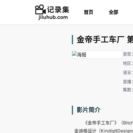
首页
全部
金帝手工车厂 第11
类型
地区
语言
首播：
集数
影片简介
《金帝手工车厂》（Bitc
金迪格设计（KindigItD