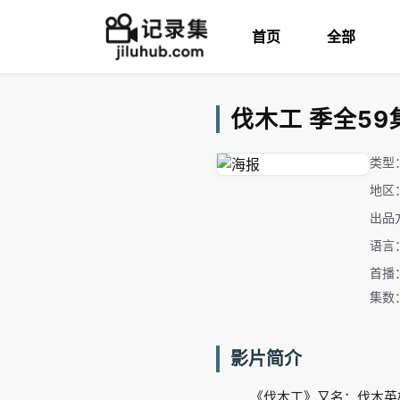
首页
全部
伐木工 季全59集 
类型
地区
出品
语言
首播：
集数
影片简介
《伐木工》又名：伐木英雄