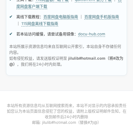
度网盘客户端下载
离线下载教程：
百度网盘电脑版指南
｜
百度网盘手机版指南
｜
115网盘离线下载指南
若本站访问缓慢，请尝试备用镜像：
docu-hub.com
本站所展示资源信息均来自互联网公开索引，本站自身不存储任何
内容。
如有侵犯权益，请发送版权证明至
jilulib#hotmail.com（将#改为
@）
，我们将在24小时内处理。
本站所有资源信息均从互联网搜索而来，本站不对显示的内容承担责任
如您认为本站页面信息侵犯了您的权益，请附上版权证明邮件告知，在
收到邮件后24小时内删除
邮箱: jilulib#hotmail.com（替换#为@）