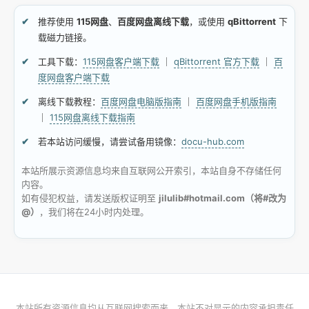
推荐使用
115网盘
、
百度网盘离线下载
，或使用
qBittorrent
下
载磁力链接。
工具下载：
115网盘客户端下载
｜
qBittorrent 官方下载
｜
百
度网盘客户端下载
离线下载教程：
百度网盘电脑版指南
｜
百度网盘手机版指南
｜
115网盘离线下载指南
若本站访问缓慢，请尝试备用镜像：
docu-hub.com
本站所展示资源信息均来自互联网公开索引，本站自身不存储任何
内容。
如有侵犯权益，请发送版权证明至
jilulib#hotmail.com（将#改为
@）
，我们将在24小时内处理。
本站所有资源信息均从互联网搜索而来，本站不对显示的内容承担责任