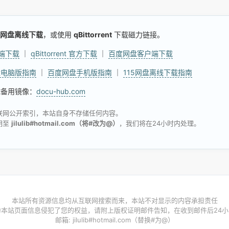
网盘离线下载
，或使用
qBittorrent
下载磁力链接。
户端下载
｜
qBittorrent 官方下载
｜
百度网盘客户端下载
盘电脑版指南
｜
百度网盘手机版指南
｜
115网盘离线下载指南
试备用镜像：
docu-hub.com
联网公开索引，本站自身不存储任何内容。
明至
jilulib#hotmail.com（将#改为@）
，我们将在24小时内处理。
本站所有资源信息均从互联网搜索而来，本站不对显示的内容承担责任
为本站页面信息侵犯了您的权益，请附上版权证明邮件告知，在收到邮件后24小
邮箱: jilulib#hotmail.com（替换#为@）