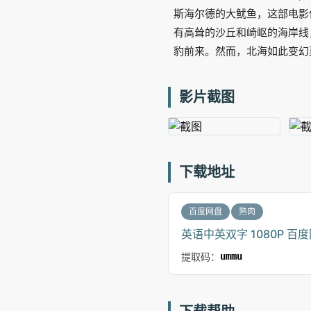
斯海尔德的大鱿鱼，这部电影
有高耸的沙丘和崎岖的海岸线
豹前来。然而，北海如此变幻
影片截图
下载地址
百度网盘
熟肉
英语中英双字 1080P 百
提取码：
ummu