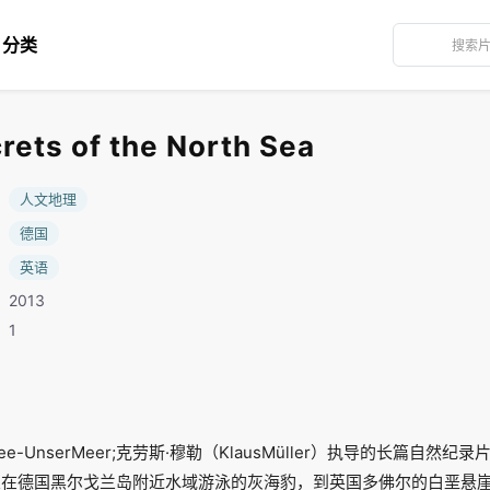
分类
ts of the North Sea
：
人文地理
：
德国
：
英语
2013
：1
dsee-UnserMeer;克劳斯·穆勒（KlausMüller）执导的长篇
从在德国黑尔戈兰岛附近水域游泳的灰海豹，到英国多佛尔的白垩悬