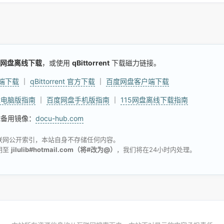
网盘离线下载
，或使用
qBittorrent
下载磁力链接。
户端下载
｜
qBittorrent 官方下载
｜
百度网盘客户端下载
盘电脑版指南
｜
百度网盘手机版指南
｜
115网盘离线下载指南
试备用镜像：
docu-hub.com
联网公开索引，本站自身不存储任何内容。
明至
jilulib#hotmail.com（将#改为@）
，我们将在24小时内处理。