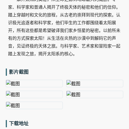
家、科学家和普通人揭开了终极天体的秘密和他们的信仰。
踏上穿越时和文化的旅程，从古老的崇拜到现代的探索。认
识极光追逐者和科学家，他们毕生的工作都围绕着太阳展
开，所有这些都是希望破译我们家乡恒星的秘密。以前所未
有的方式探索太阳！从生活在炎热的沙漠中到解码它的声
音，见证终极的天体之旅。与科学家、艺术家和冒险家一起
踏上发现之旅，揭开太阳系的核心。
影片截图
下载地址