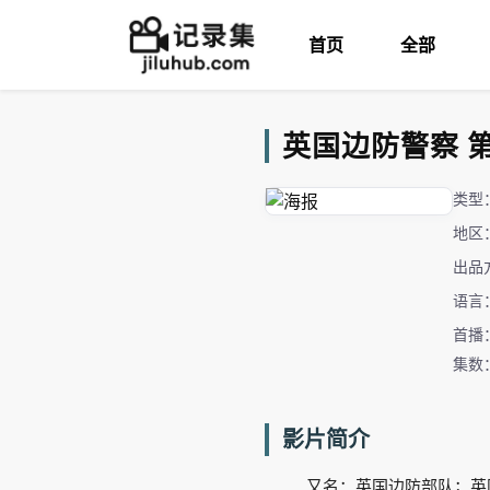
首页
全部
英国边防警察 第1-
类型
地区
出品
语言
首播：
集数
影片简介
又名：英国边防部队；英