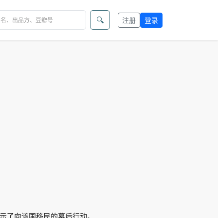
🔍
注册
登录
示了向该国移民的幕后行动。