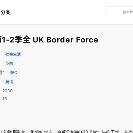
分类
2季全 UK Border Force
：
社会生活
：
英国
方：
BBC
：
英语
2009
：18
国边防部队是一系列纪录片，重点介绍英国边境管理局的工作，并揭