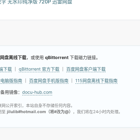
双字 无水印纯净版 720P 迅雷网盘
网盘离线下载
，或使用
qBittorrent
下载磁力链接。
户端下载
｜
qBittorrent 官方下载
｜
百度网盘客户端下载
盘电脑版指南
｜
百度网盘手机版指南
｜
115网盘离线下载指南
试备用镜像：
docu-hub.com
联网公开索引，本站自身不存储任何内容。
明至
jilulib#hotmail.com（将#改为@）
，我们将在24小时内处理。