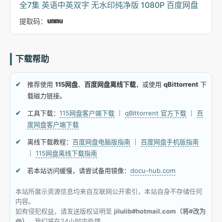
全7集 英语中英双字 无水印纯净版 1080P 百度网盘
提取码：
ummu
下载帮助
推荐使用
115网盘
、
百度网盘离线下载
，或使用
qBittorrent
下
载磁力链接。
工具下载：
115网盘客户端下载
｜
qBittorrent 官方下载
｜
百
度网盘客户端下载
离线下载教程：
百度网盘电脑版指南
｜
百度网盘手机版指南
｜
115网盘离线下载指南
若本站访问缓慢，请尝试备用镜像：
docu-hub.com
本站所展示资源信息均来自互联网公开索引，本站自身不存储任何
内容。
如有侵犯权益，请发送版权证明至
jilulib#hotmail.com（将#改为
@）
，我们将在24小时内处理。