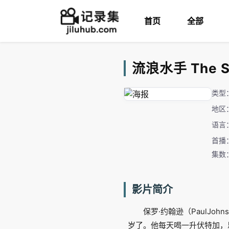
首页
全部
流浪水手 The Sa
类型
地区
语言
首播：
集数
影片简介
保罗·约翰逊（PaulJ
岁了。他每天喝一升伏特加，