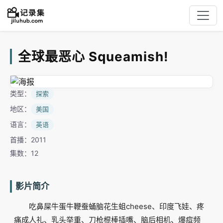
全球最恶心 Squeamish!
类型：
探索
地区：
美国
语言：
英语
首播：2011
集数：12
影片简介
吃鼻屎牛蛋牛鞭蚕蛹脑花生蛆cheese、印度飞娃、疼
痛成人礼、乳头举重、刀枪棍棒插嘴、脑后相机、爆痘频