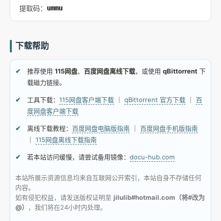
提取码：
ummu
下载帮助
推荐使用
115网盘
、
百度网盘离线下载
，或使用
qBittorrent
下
载磁力链接。
工具下载：
115网盘客户端下载
｜
qBittorrent 官方下载
｜
百
度网盘客户端下载
离线下载教程：
百度网盘电脑版指南
｜
百度网盘手机版指南
｜
115网盘离线下载指南
若本站访问缓慢，请尝试备用镜像：
docu-hub.com
本站所展示资源信息均来自互联网公开索引，本站自身不存储任何
内容。
如有侵犯权益，请发送版权证明至
jilulib#hotmail.com（将#改为
@）
，我们将在24小时内处理。