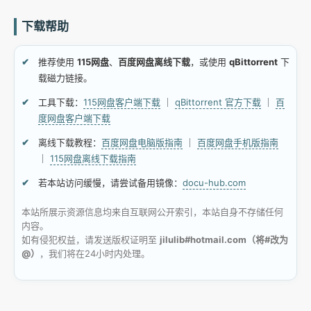
下载帮助
推荐使用
115网盘
、
百度网盘离线下载
，或使用
qBittorrent
下
载磁力链接。
工具下载：
115网盘客户端下载
｜
qBittorrent 官方下载
｜
百
度网盘客户端下载
离线下载教程：
百度网盘电脑版指南
｜
百度网盘手机版指南
｜
115网盘离线下载指南
若本站访问缓慢，请尝试备用镜像：
docu-hub.com
本站所展示资源信息均来自互联网公开索引，本站自身不存储任何
内容。
如有侵犯权益，请发送版权证明至
jilulib#hotmail.com（将#改为
@）
，我们将在24小时内处理。