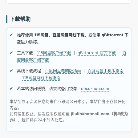
下载帮助
推荐使用
115网盘
、
百度网盘离线下载
，或使用
qBittorrent
下
载磁力链接。
工具下载：
115网盘客户端下载
｜
qBittorrent 官方下载
｜
百
度网盘客户端下载
离线下载教程：
百度网盘电脑版指南
｜
百度网盘手机版指南
｜
115网盘离线下载指南
若本站访问缓慢，请尝试备用镜像：
docu-hub.com
本站所展示资源信息均来自互联网公开索引，本站自身不存储任何
内容。
如有侵犯权益，请发送版权证明至
jilulib#hotmail.com（将#改为
@）
，我们将在24小时内处理。