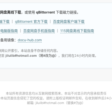
网盘离线下载
，或使用
qBittorrent
下载磁力链接。
户端下载
｜
qBittorrent 官方下载
｜
百度网盘客户端下载
盘电脑版指南
｜
百度网盘手机版指南
｜
115网盘离线下载指南
试备用镜像：
docu-hub.com
联网公开索引，本站自身不存储任何内容。
明至
jilulib#hotmail.com（将#改为@）
，我们将在24小时内处理。
本站所有资源信息均从互联网搜索而来，本站不对显示的内容承担责任
为本站页面信息侵犯了您的权益，请附上版权证明邮件告知，在收到邮件后24小
邮箱: jilulib#hotmail.com（替换#为@）